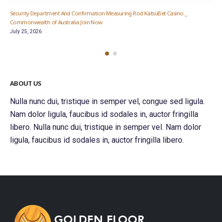
Security Department And Confirmation Measuring Rod KatsuBet Casino _
Commonwealth of Australia Join Now
July 25, 2026
ABOUT US
Nulla nunc dui, tristique in semper vel, congue sed ligula.
Nam dolor ligula, faucibus id sodales in, auctor fringilla
libero. Nulla nunc dui, tristique in semper vel. Nam dolor
ligula, faucibus id sodales in, auctor fringilla libero.