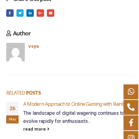
Author
vsya
RELATED
POSTS
n Approach to Online Gaming with Rainbet
A Vavada 
02
élményei
dscape of digital wagering continues to
A modern
Jun
apidly for enthusiasts...
platform
ore
kikapcsol