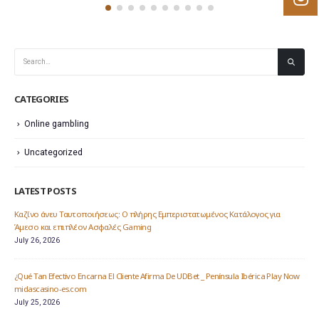
read mo
CATEGORIES
Online gambling
Uncategorized
LATEST POSTS
Καζίνο άνευ Ταυτοποιήσεως: Ο πλήρης Εμπεριστατωμένος Κατάλογος για
Άμεσο και επιπλέον Ασφαλές Gaming
July 26, 2026
¿Qué Tan Efectivo Encarna El Cliente Afirma De UDBet _ Península Ibérica Play Now
midascasino-es.com
July 25, 2026