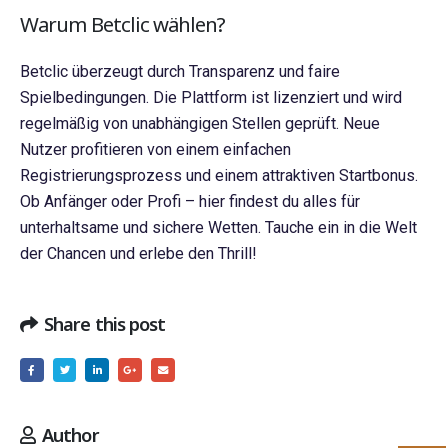
Warum Betclic wählen?
Betclic überzeugt durch Transparenz und faire
Spielbedingungen. Die Plattform ist lizenziert und wird
regelmäßig von unabhängigen Stellen geprüft. Neue
Nutzer profitieren von einem einfachen
Registrierungsprozess und einem attraktiven Startbonus.
Ob Anfänger oder Profi – hier findest du alles für
unterhaltsame und sichere Wetten. Tauche ein in die Welt
der Chancen und erlebe den Thrill!
Share this post
Author