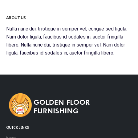
Nulla nunc dui, tristique in semper vel, congue sed ligula.
Nam dolor ligula, faucibus id sodales in, auctor fringilla
libero. Nulla nunc dui, tristique in semper vel. Nam dolor
ligula, faucibus id sodales in, auctor fringilla libero.
QUICK LINKS
Home
About Us
Our Story