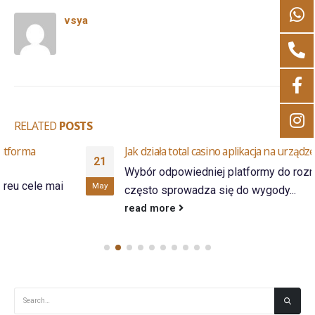
vsya
RELATED
POSTS
Jak działa total casino aplikacja na urządzenia mobilne
21
Wybór odpowiedniej platformy do rozrywki online
May
często sprowadza się do wygody...
read more