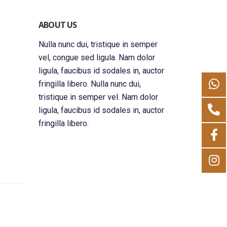
Nulla nunc dui, tristique in semper
vel, congue sed ligula. Nam dolor
ligula, faucibus id sodales in, auctor
fringilla libero. Nulla nunc dui,
tristique in semper vel. Nam dolor
ligula, faucibus id sodales in, auctor
fringilla libero.