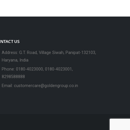
NTACT US
Address:
G.T. Road, Village Siwah, Panipat-132103,
Haryana, India
Phone:
0180-4023000, 0180-4023001,
8298588888
Email:
customercare@goldengroup.co.in