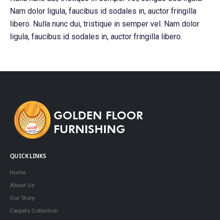
Nam dolor ligula, faucibus id sodales in, auctor fringilla
libero. Nulla nunc dui, tristique in semper vel. Nam dolor
ligula, faucibus id sodales in, auctor fringilla libero.
QUICK LINKS
Home
About Us
Our Story
Carpets Collection
Sitemap