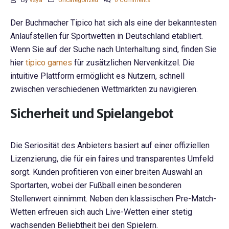
By
vsya
Uncategorized
0 Comments
Der Buchmacher Tipico hat sich als eine der bekanntesten
Anlaufstellen für Sportwetten in Deutschland etabliert.
Wenn Sie auf der Suche nach Unterhaltung sind, finden Sie
hier
tipico games
für zusätzlichen Nervenkitzel. Die
intuitive Plattform ermöglicht es Nutzern, schnell
zwischen verschiedenen Wettmärkten zu navigieren.
Sicherheit und Spielangebot
Die Seriosität des Anbieters basiert auf einer offiziellen
Lizenzierung, die für ein faires und transparentes Umfeld
sorgt. Kunden profitieren von einer breiten Auswahl an
Sportarten, wobei der Fußball einen besonderen
Stellenwert einnimmt. Neben den klassischen Pre-Match-
Wetten erfreuen sich auch Live-Wetten einer stetig
wachsenden Beliebtheit bei den Spielern.