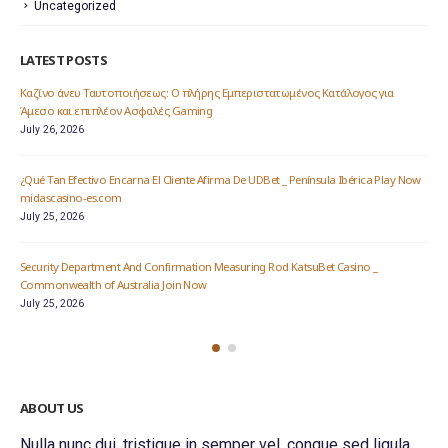
Uncategorized
LATEST POSTS
νος Κατάλογος για
Est-Ce Que 22WIN Casino Offre Itinérant Parier yonibet Fra
July 25, 2026
Wintari Casino: Uw Bestemming voor Hoogwaardige Onli
enínsula Ibérica Play Now
July 23, 2026
Spin Polo Casino: Your Entry Point to Premium Web-based
July 23, 2026
tsuBet Casino _
ABOUT US
Nulla nunc dui, tristique in semper vel, congue sed ligula.