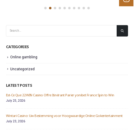
CATEGORIES
Online gambling
Uncategorized
LATEST POSTS
Est-Ce Que 22WIN Casino Offre Itinérant Parier yonibet France Spin to Win
July 25, 2026
Wintari Casino: Uw Bestemming voor Hoogwaardige Online Gokentertainment
July 23, 2026