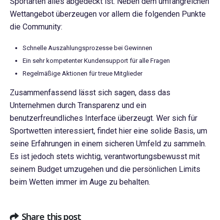
Sportarten alles abgedeckt ist. Neben dem umfangreichen
Wettangebot überzeugen vor allem die folgenden Punkte
die Community:
Schnelle Auszahlungsprozesse bei Gewinnen
Ein sehr kompetenter Kundensupport für alle Fragen
Regelmäßige Aktionen für treue Mitglieder
Zusammenfassend lässt sich sagen, dass das
Unternehmen durch Transparenz und ein
benutzerfreundliches Interface überzeugt. Wer sich für
Sportwetten interessiert, findet hier eine solide Basis, um
seine Erfahrungen in einem sicheren Umfeld zu sammeln.
Es ist jedoch stets wichtig, verantwortungsbewusst mit
seinem Budget umzugehen und die persönlichen Limits
beim Wetten immer im Auge zu behalten.
Share this post