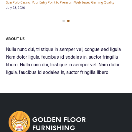
Spin Polo Casino: Your Entry Point to Premium Web-based Gaming Quality
July 23, 2026
ABOUT US
Nulla nunc dui, tristique in semper vel, congue sed ligula.
Nam dolor ligula, faucibus id sodales in, auctor fringilla
libero. Nulla nunc dui, tristique in semper vel. Nam dolor
ligula, faucibus id sodales in, auctor fringilla libero.