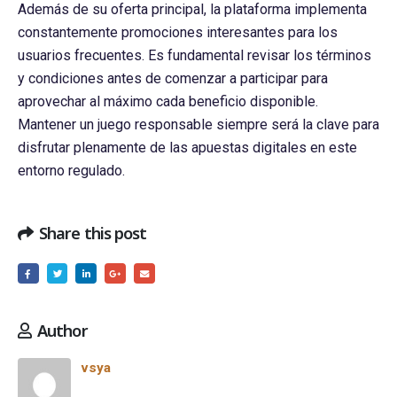
Además de su oferta principal, la plataforma implementa
constantemente promociones interesantes para los
usuarios frecuentes. Es fundamental revisar los términos
y condiciones antes de comenzar a participar para
aprovechar al máximo cada beneficio disponible.
Mantener un juego responsable siempre será la clave para
disfrutar plenamente de las apuestas digitales en este
entorno regulado.
Share this post
Author
vsya