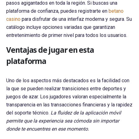
pasos agigantados en toda la región. Si buscas una
plataforma de confianza, puedes registrarte en
betano
casino
para disfrutar de una interfaz moderna y segura. Su
catálogo incluye opciones variadas que garantizan
entretenimiento de primer nivel para todos los usuarios.
Ventajas de jugar en esta
plataforma
Uno de los aspectos más destacados es la facilidad con
la que se pueden realizar transiciones entre deportes y
juegos de azar. Los jugadores valoran especialmente la
transparencia en las transacciones financieras y la rapidez
del soporte técnico.
La fluidez de la aplicación móvil
permite que la experiencia sea cómoda sin importar
donde te encuentres en ese momento.