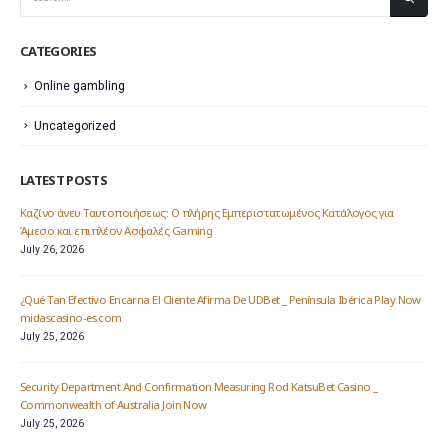
CATEGORIES
Online gambling
Uncategorized
LATEST POSTS
Est-Ce Que 22WIN Casino Offre Itinérant Parier yonibet France Spin to Win
July 25, 2026
Wintari Casino: Uw Bestemming voor Hoogwaardige Online Gokentertainment
w
July 23, 2026
Spin Polo Casino: Your Entry Point to Premium Web-based Gaming Quality
July 23, 2026