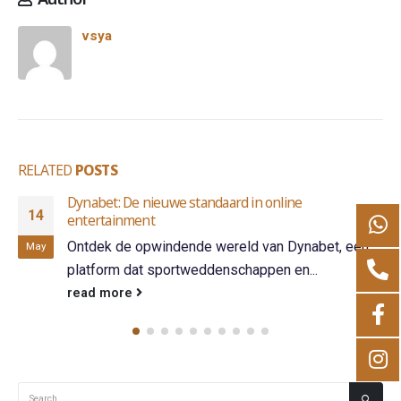
vsya
RELATED
POSTS
Jak korzystać z platformy efortuna w codziennych
14
zakładach
Wybieranie odpowiedniego bukmachera online
Jun
jest kluczowe dla każdego fana sportowych
emocji....
read more