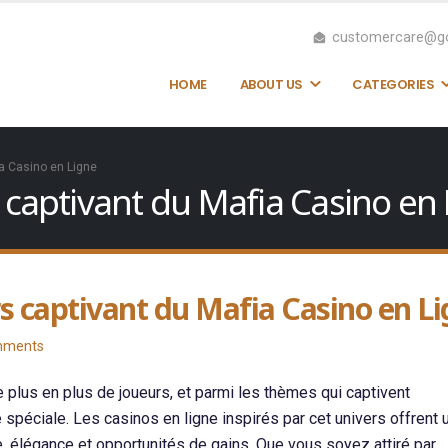
customercare@go
HOME
ABOUT US
CATEGORIES
ia Casino en Ligne
 captivant du Mafia Casino en
rs captivant du Mafia Casino en L
mments
e plus en plus de joueurs, et parmi les thèmes qui captivent
e spéciale. Les casinos en ligne inspirés par cet univers offrent 
 élégance et opportunités de gains. Que vous soyez attiré par