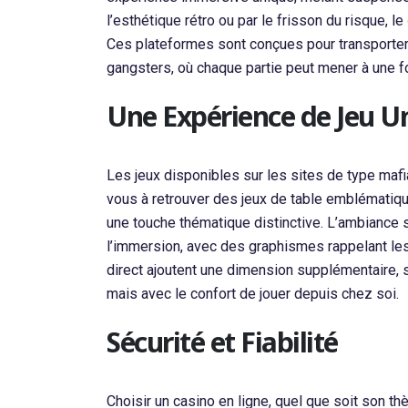
l’esthétique rétro ou par le frisson du risque, le
Ces plateformes sont conçues pour transporter
gangsters, où chaque partie peut mener à une f
Καζίνο άνευ Ταυτοποιήσεως: Ο πλήρης
Est-C
Une Expérience de Jeu U
Εμπεριστατωμένος Κατάλογος για Άμεσο
Parie
και επιπλέον Ασφαλές Gaming
July 
July 26, 2026
Les jeux disponibles sur les sites de type maf
Winta
¿Qué Tan Efectivo Encarna El Cliente
Hoog
vous à retrouver des jeux de table emblématique
Afirma De UDBet _ Península Ibérica Play
July 
une touche thématique distinctive. L’ambiance 
Now midascasino-es.com
l’immersion, avec des graphismes rappelant le
July 25, 2026
Spin 
direct ajoutent une dimension supplémentaire, si
Prem
mais avec le confort de jouer depuis chez soi.
Security Department And Confirmation
July 
Measuring Rod KatsuBet Casino _
Sécurité et Fiabilité
Commonwealth of Australia Join Now
July 25, 2026
Choisir un casino en ligne, quel que soit son th