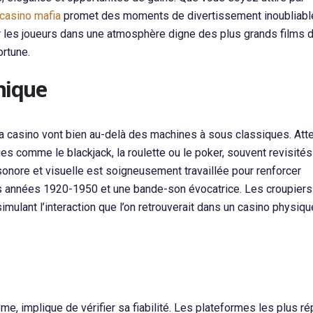
casino mafia
promet des moments de divertissement inoubliabl
 les joueurs dans une atmosphère digne des plus grands films 
ortune.
e Que 22WIN Casino Offre Itinérant
Καζίνο άνευ Ταυτοποιήσεως: Ο
nique
r yonibet France Spin to Win
Εμπεριστατωμένος Κατάλογος 
και επιπλέον Ασφαλές Gaming
25, 2026
July 26, 2026
ia casino vont bien au-delà des machines à sous classiques. At
ri Casino: Uw Bestemming voor
waardige Online Gokentertainment
¿Qué Tan Efectivo Encarna El Clie
s comme le blackjack, la roulette ou le poker, souvent revisité
Afirma De UDBet _ Península Ibér
23, 2026
sonore et visuelle est soigneusement travaillée pour renforcer
Now midascasino-es.com
s années 1920-1950 et une bande-son évocatrice. Les croupiers
July 25, 2026
Polo Casino: Your Entry Point to
mulant l’interaction que l’on retrouverait dans un casino physiqu
ium Web-based Gaming Quality
Security Department And Confir
23, 2026
Measuring Rod KatsuBet Casino 
Commonwealth of Australia Joi
July 25, 2026
ème, implique de vérifier sa fiabilité. Les plateformes les plus r