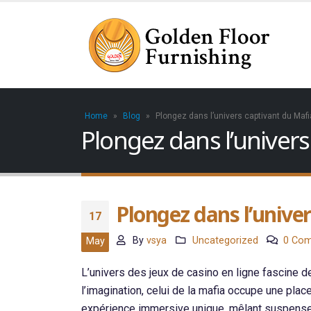
Home
»
Blog
»
Plongez dans l’univers captivant du Maf
Plongez dans l’univers
Plongez dans l’unive
17
By
vsya
Uncategorized
0 Co
May
L’univers des jeux de casino en ligne fascine d
l’imagination, celui de la mafia occupe une plac
expérience immersive unique, mêlant suspense,