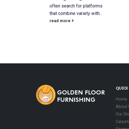
r platforms
para jogar em cassinos
ety with...
online O universo dos...
read more
QUICK 
Home
About 
Our St
Carpet