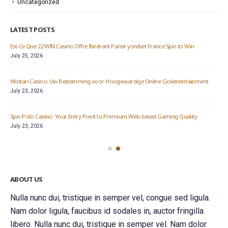
Uncategorized
LATEST POSTS
Est-Ce Que 22WIN Casino Offre Itinérant Parier yonibet France Spin to Win
July 25, 2026
Wintari Casino: Uw Bestemming voor Hoogwaardige Online Gokentertainment
July 23, 2026
Spin Polo Casino: Your Entry Point to Premium Web-based Gaming Quality
July 23, 2026
ABOUT US
Nulla nunc dui, tristique in semper vel, congue sed ligula.
Nam dolor ligula, faucibus id sodales in, auctor fringilla
libero. Nulla nunc dui, tristique in semper vel. Nam dolor