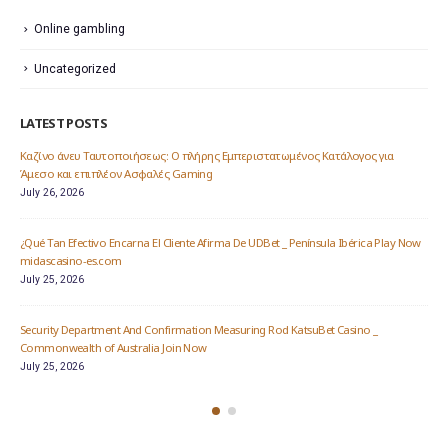
Online gambling
Uncategorized
LATEST POSTS
Καζίνο άνευ Ταυτοποιήσεως: Ο πλήρης Εμπεριστατωμένος Κατάλογος για
Άμεσο και επιπλέον Ασφαλές Gaming
July 26, 2026
¿Qué Tan Efectivo Encarna El Cliente Afirma De UDBet _ Península Ibérica Play Now
midascasino-es.com
July 25, 2026
Security Department And Confirmation Measuring Rod KatsuBet Casino _
Commonwealth of Australia Join Now
July 25, 2026