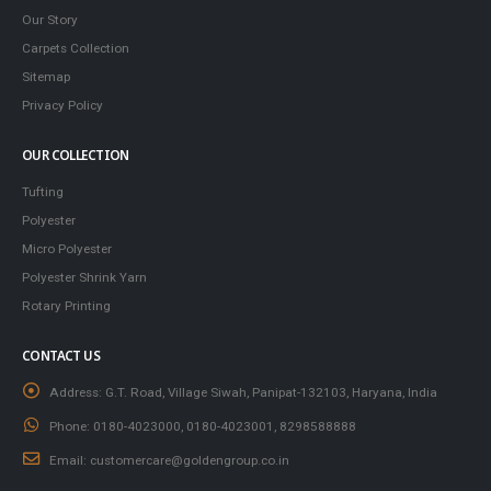
Our Story
Carpets Collection
Sitemap
Privacy Policy
OUR COLLECTION
Tufting
Polyester
Micro Polyester
Polyester Shrink Yarn
Rotary Printing
CONTACT US
Address:
G.T. Road, Village Siwah, Panipat-132103, Haryana, India
Phone:
0180-4023000, 0180-4023001, 8298588888
Email:
customercare@goldengroup.co.in