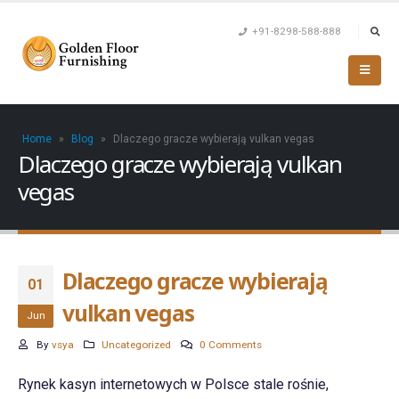
+91-8298-588-888
Home
»
Blog
»
Dlaczego gracze wybierają vulkan vegas
Dlaczego gracze wybierają vulkan
vegas
Dlaczego gracze wybierają
01
vulkan vegas
Jun
By
vsya
Uncategorized
0 Comments
Rynek kasyn internetowych w Polsce stale rośnie,