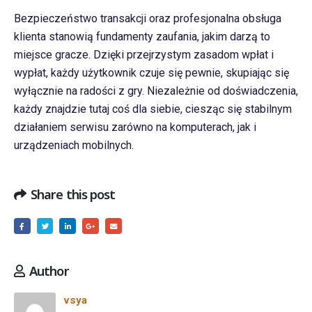
Bezpieczeństwo transakcji oraz profesjonalna obsługa
klienta stanowią fundamenty zaufania, jakim darzą to
miejsce gracze. Dzięki przejrzystym zasadom wpłat i
wypłat, każdy użytkownik czuje się pewnie, skupiając się
wyłącznie na radości z gry. Niezależnie od doświadczenia,
każdy znajdzie tutaj coś dla siebie, ciesząc się stabilnym
działaniem serwisu zarówno na komputerach, jak i
urządzeniach mobilnych.
Share this post
Author
vsya