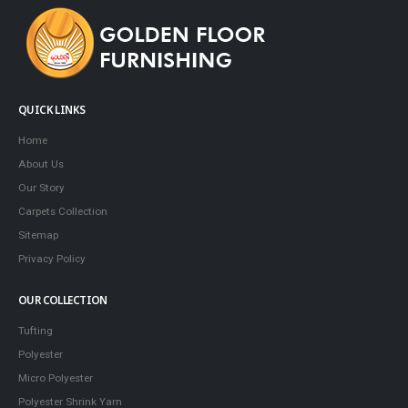
QUICK LINKS
Home
About Us
Our Story
Carpets Collection
Sitemap
Privacy Policy
OUR COLLECTION
Tufting
Polyester
Micro Polyester
Polyester Shrink Yarn
Rotary Printing