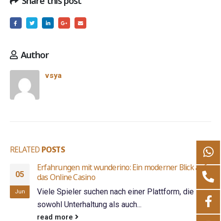
Share this post
Author
vsya
RELATED
POSTS
: Ein moderner Blick auf
Dlaczego warto wybrać Verd
03
Rozrywka w świecie hazard
 einer Plattform, die
Jun
ewoluuje, przyciągając cora
uch...
read more