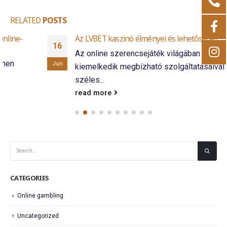
RELATED
POSTS
Az LVBET kaszinó élményei és lehetőségei
16
Az online szerencsejáték világában az LVBET
Jun
kiemelkedik megbízható szolgáltatásaival és
széles...
read more
CATEGORIES
Online gambling
Uncategorized