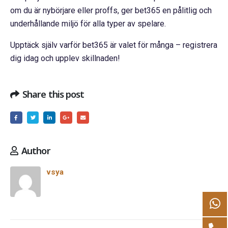
om du är nybörjare eller proffs, ger bet365 en pålitlig och
underhållande miljö för alla typer av spelare.
Upptäck själv varför bet365 är valet för många – registrera
dig idag och upplev skillnaden!
Share this post
Author
vsya