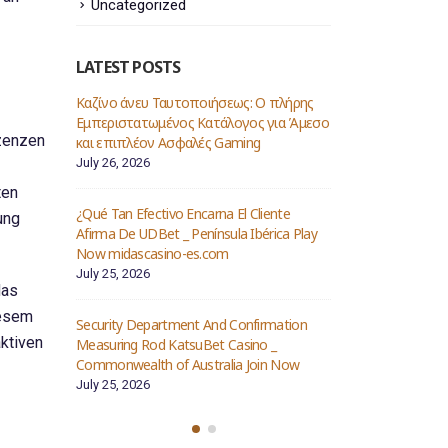
Uncategorized
LATEST POSTS
λήρης
Est-Ce Que 22WIN Casino Offre Itinérant
Καζίνο άνευ 
α Άμεσο
Parier yonibet France Spin to Win
Εμπεριστατωμ
izenzen
και επιπλέον
July 25, 2026
July 26, 2026
ten
Wintari Casino: Uw Bestemming voor
e
Hoogwaardige Online Gokentertainment
¿Qué Tan Efect
ung
a Play
Afirma De UDBe
July 23, 2026
Now midascas
July 25, 2026
Spin Polo Casino: Your Entry Point to
das
Premium Web-based Gaming Quality
iesem
tion
Security Depa
July 23, 2026
aktiven
Measuring Rod
Now
Commonwealth 
July 25, 2026
ABOUT US