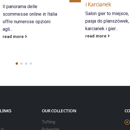
i Karcianek
bukmacherskich
Salon gier to miejsce, gdzie
Zakłady bukmachersk
pasja do planszówek,
Polsce przeżywają
karcianek i gier...
dynamiczny rozwój, a
liderów rynku...
read more
read more
LINKS
OUR COLLECTION
CO
Tufting
Us
Polyester
ory
Micro Polyester