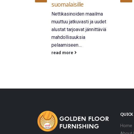
Il panorama delle
 maailma
scommesse online in Italia
ti ja uudet
offre numerose opzioni
 jännittäviä
agli...
read more
QUICK 
Home
About 
Our St