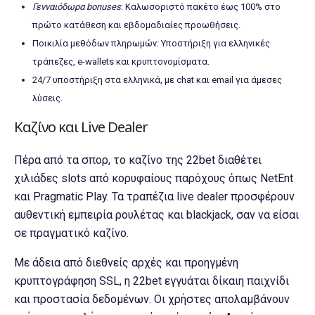
Γενναιόδωρα bonuses
: Καλωσοριστό πακέτο έως 100% στο
πρώτο κατάθεση και εβδομαδιαίες προωθήσεις.
Ποικιλία μεθόδων πληρωμών: Υποστήριξη για ελληνικές
τράπεζες, e-wallets και κρυπτονομίσματα.
24/7 υποστήριξη στα ελληνικά, με chat και email για άμεσες
λύσεις.
Καζίνο και Live Dealer
Πέρα από τα σπορ, το καζίνο της 22bet διαθέτει
χιλιάδες slots από κορυφαίους παρόχους όπως NetEnt
και Pragmatic Play. Τα τραπέζια live dealer προσφέρουν
αυθεντική εμπειρία ρουλέτας και blackjack, σαν να είσαι
σε πραγματικό καζίνο.
Με άδεια από διεθνείς αρχές και προηγμένη
κρυπτογράφηση SSL, η 22bet εγγυάται δίκαιη παιχνίδι
και προστασία δεδομένων. Οι χρήστες απολαμβάνουν