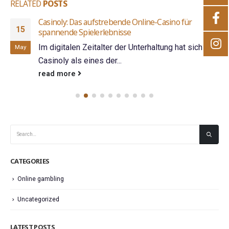
RELATED
POSTS
Magia automatów w fireball casino: Twoja nowa
03
przygoda
Współczesne kasyna online oferują graczom
Jun
niezapomniane emocje oraz szansę na wielkie...
read more
CATEGORIES
Online gambling
Uncategorized
LATEST POSTS