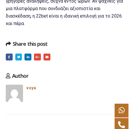
γρήγορες αναλήψεις, συχνά εντός ωρών. Αν ψάχνεις για
μια πλατφόρμα που συνδυάζει αξιοπιστία και
διασκέδαση, η 22bet είναι η ιδανική επιλογή για το 2026
και πέρα.
Share this post
Author
vsya