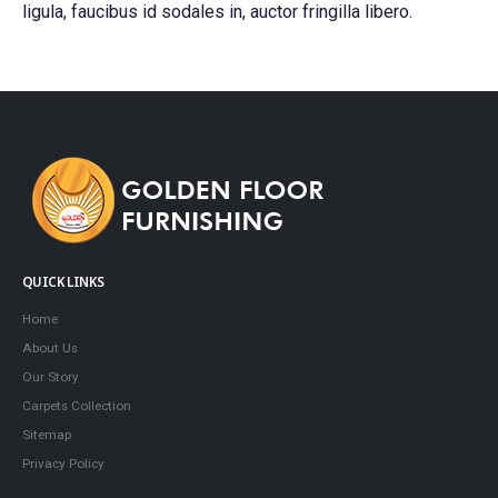
QUICK LINKS
Home
About Us
Our Story
Carpets Collection
Sitemap
Privacy Policy
OUR COLLECTION
Tufting