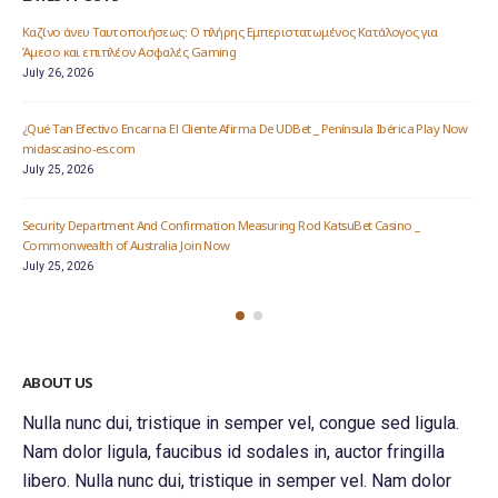
Est-Ce Que 22WIN Casino Offre Itinérant Parier yonibet France Spin to Win
July 25, 2026
Wintari Casino: Uw Bestemming voor Hoogwaardige Online Gokentertainment
July 23, 2026
Spin Polo Casino: Your Entry Point to Premium Web-based Gaming Quality
July 23, 2026
ABOUT US
Nulla nunc dui, tristique in semper vel, congue sed ligula.
Nam dolor ligula, faucibus id sodales in, auctor fringilla
libero. Nulla nunc dui, tristique in semper vel. Nam dolor
ligula, faucibus id sodales in, auctor fringilla libero.