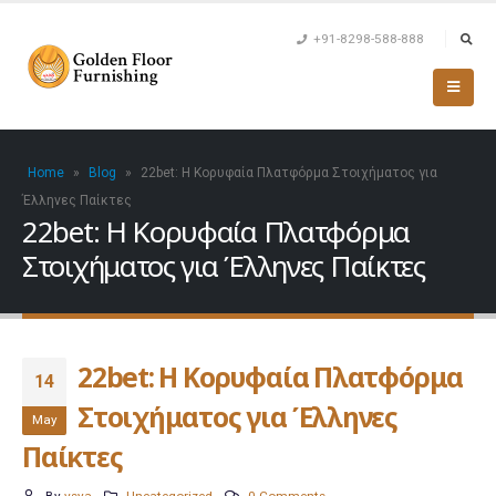
+91-8298-588-888
Home
»
Blog
»
22bet: Η Κορυφαία Πλατφόρμα Στοιχήματος για
Έλληνες Παίκτες
22bet: Η Κορυφαία Πλατφόρμα
Στοιχήματος για Έλληνες Παίκτες
22bet: Η Κορυφαία Πλατφόρμα
14
Στοιχήματος για Έλληνες
May
Παίκτες