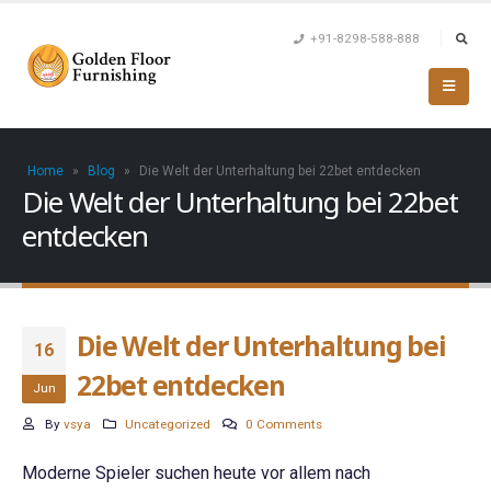
+91-8298-588-888
Home
»
Blog
»
Die Welt der Unterhaltung bei 22bet entdecken
Die Welt der Unterhaltung bei 22bet
entdecken
Die Welt der Unterhaltung bei
16
22bet entdecken
Jun
By
vsya
Uncategorized
0 Comments
Moderne Spieler suchen heute vor allem nach