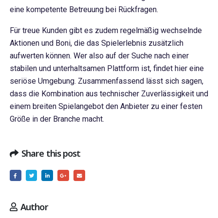
eine kompetente Betreuung bei Rückfragen.
Für treue Kunden gibt es zudem regelmäßig wechselnde
Aktionen und Boni, die das Spielerlebnis zusätzlich
aufwerten können. Wer also auf der Suche nach einer
stabilen und unterhaltsamen Plattform ist, findet hier eine
seriöse Umgebung. Zusammenfassend lässt sich sagen,
dass die Kombination aus technischer Zuverlässigkeit und
einem breiten Spielangebot den Anbieter zu einer festen
Größe in der Branche macht.
Share this post
Author