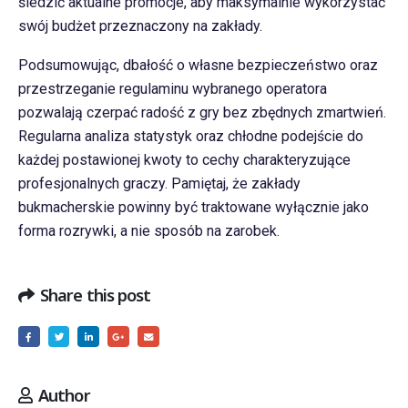
śledzić aktualne promocje, aby maksymalnie wykorzystać
swój budżet przeznaczony na zakłady.
Podsumowując, dbałość o własne bezpieczeństwo oraz
przestrzeganie regulaminu wybranego operatora
pozwalają czerpać radość z gry bez zbędnych zmartwień.
Regularna analiza statystyk oraz chłodne podejście do
każdej postawionej kwoty to cechy charakteryzujące
profesjonalnych graczy. Pamiętaj, że zakłady
bukmacherskie powinny być traktowane wyłącznie jako
forma rozrywki, a nie sposób na zarobek.
Share this post
Author