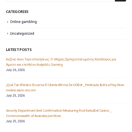
CATEGORIES
Online gambling
Uncategorized
LATEST POSTS
Est-Ce Que 22WIN Casino Offre Itinérant Parier yonibet France Spin to Win
July 25, 2026
Wintari Casino: Uw Bestemming voor Hoogwaardige Online Gokentertainment
 Now
July 23, 2026
Spin Polo Casino: Your Entry Point to Premium Web-based Gaming Quality
July 23, 2026