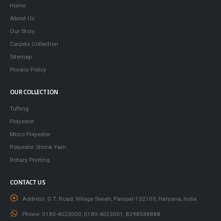
Our Story
Carpets Collection
Sitemap
Privacy Policy
OUR COLLECTION
Tufting
Polyester
Micro Polyester
Polyester Shrink Yarn
Rotary Printing
CONTACT US
Address:
G.T. Road, Village Siwah, Panipat-132103, Haryana, India
Phone:
0180-4023000, 0180-4023001, 8298588888
Email:
customercare@goldengroup.co.in