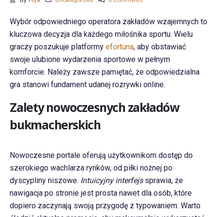
By
vsya
Uncategorized
0 Comments
Wybór odpowiedniego operatora zakładów wzajemnych to
kluczowa decyzja dla każdego miłośnika sportu. Wielu
graczy poszukuje platformy
efortuna
, aby obstawiać
swoje ulubione wydarzenia sportowe w pełnym
komforcie. Należy zawsze pamiętać, że odpowiedzialna
gra stanowi fundament udanej rozrywki online.
Zalety nowoczesnych zakładów
bukmacherskich
Nowoczesne portale oferują użytkownikom dostęp do
szerokiego wachlarza rynków, od piłki nożnej po
dyscypliny niszowe.
Intuicyjny interfejs
sprawia, że
nawigacja po stronie jest prosta nawet dla osób, które
dopiero zaczynają swoją przygodę z typowaniem. Warto