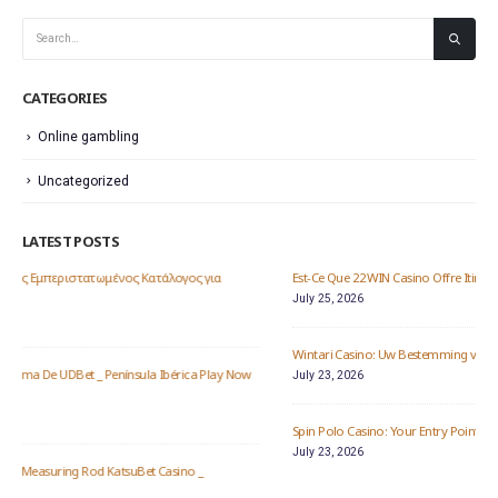
CATEGORIES
Online gambling
Uncategorized
LATEST POSTS
Est-Ce Que 22WIN Casino Offre Itinérant Parier yonibet France Spin to Win
July 25, 2026
Wintari Casino: Uw Bestemming voor Hoogwaardige Online Gokentertainment
July 23, 2026
Spin Polo Casino: Your Entry Point to Premium Web-based Gaming Quality
July 23, 2026