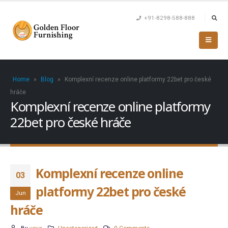
+91-8298-588-888
Home
»
Blog
»
Komplexní recenze online platformy 22bet pro české
hráče
Komplexní recenze online platformy
22bet pro české hráče
Komplexní recenze online
03
platformy 22bet pro české
Jun
hráče