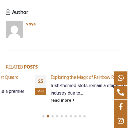
Author
vsya
RELATED
POSTS
Exploring the Magic of Rainbow Riches Slot Games
25
Irish-themed slots remain a staple in the iGaming
May
industry due to...
read more