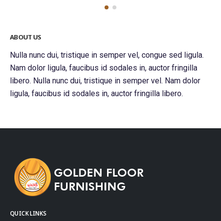
ABOUT US
Nulla nunc dui, tristique in semper vel, congue sed ligula.
Nam dolor ligula, faucibus id sodales in, auctor fringilla
libero. Nulla nunc dui, tristique in semper vel. Nam dolor
ligula, faucibus id sodales in, auctor fringilla libero.
QUICK LINKS