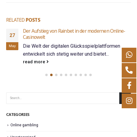
RELATED
POSTS
Der Aufstieg von Rainbet in der modernen Online-
27
Casinowelt
Die Welt der digitalen Glücksspielplattformen
May
entwickelt sich stetig weiter und bietet...
read more
CATEGORIES
Online gambling