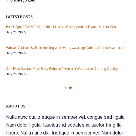
Uncategorized
LATEST POSTS
Est-Ce Que 22WIN Casino Offre Itinérant Parier yonibet France Spin to Win
July 25, 2026
Wintari Casino: Uw Bestemming voor Hoogwaardige Online Gokentertainment
July 23, 2026
Spin Polo Casino: Your Entry Point to Premium Web-based Gaming Quality
July 23, 2026
ABOUT US
Nulla nunc dui, tristique in semper vel, congue sed ligula.
Nam dolor ligula, faucibus id sodales in, auctor fringilla
libero. Nulla nunc dui, tristique in semper vel. Nam dolor