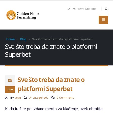
+91-8298-588-888
Home
»
Blog
»
Sve što treba da znate o platformi Superbet
Sve što treba da znate o platformi
Superbet
Sve što treba da znate o
05
platformi Superbet
Jun
By
vsya
Uncategorized
0 Comments
Kada tražite pouzdano mesto za klađenje, uvek obratite