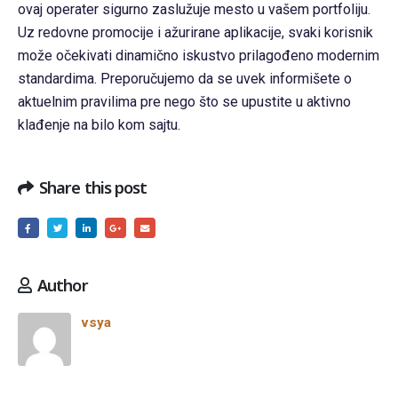
ovaj operater sigurno zaslužuje mesto u vašem portfoliju.
Uz redovne promocije i ažurirane aplikacije, svaki korisnik
može očekivati dinamično iskustvo prilagođeno modernim
standardima. Preporučujemo da se uvek informišete o
aktuelnim pravilima pre nego što se upustite u aktivno
klađenje na bilo kom sajtu.
Share this post
Author
vsya