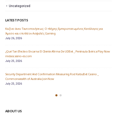
Uncategorized
LATEST POSTS
ος για
Est-Ce Que 22WIN Casino Offre Itinérant Parier yonibet France Spin to W
July 25, 2026
Wintari Casino: Uw Bestemming voor Hoogwaardige Online Gokentert
ica Play Now
July 23, 2026
Spin Polo Casino: Your Entry Point to Premium Web-based Gaming Qual
July 23, 2026
o _
ABOUT US