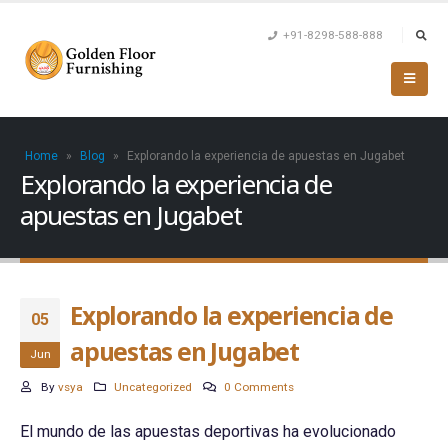
+91-8298-588-888
Home
»
Blog
»
Explorando la experiencia de apuestas en Jugabet
Explorando la experiencia de
apuestas en Jugabet
Explorando la experiencia de
05
apuestas en Jugabet
Jun
By
vsya
Uncategorized
0 Comments
El mundo de las apuestas deportivas ha evolucionado