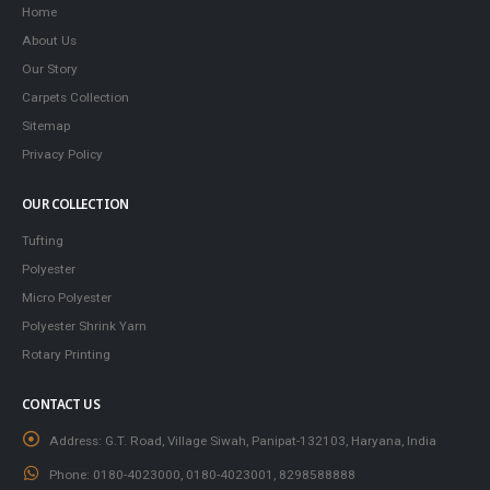
Home
About Us
Our Story
Carpets Collection
Sitemap
Privacy Policy
OUR COLLECTION
Tufting
Polyester
Micro Polyester
Polyester Shrink Yarn
Rotary Printing
CONTACT US
Address:
G.T. Road, Village Siwah, Panipat-132103, Haryana, India
Phone:
0180-4023000, 0180-4023001, 8298588888