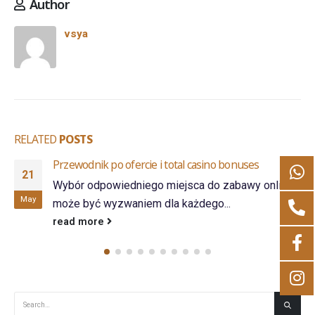
Author
vsya
RELATED
POSTS
ik po ofercie i total casino bonuses
Ewolucja
05
odpowiedniego miejsca do zabawy online
Rynek za
Jun
ć wyzwaniem dla każdego...
przeszedł
ore
read mo