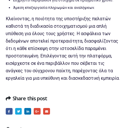
Εύχρηστο περιβάλλον για στοίχημα σε πραγματικό χρόνο.
Άμεση επεξεργασία πληρωμών και αναλήψεων.
Κλείνοντας, η ποιότητα της υποστήριξης πελατών
καθιστά τη διαδικασία στοιχηματισμού μια απλή
υπόθεση για όλους τους χρήστες. Η ασφάλεια των
δεδομένων αποτελεί προτεραιότητα, διασφαλίζοντας
ότι η κάθε επίσκεψη στην ιστοσελίδα παραμένει
προστατευμένη. Επιλέγοντας αυτή την πλατφόρμα,
εισέρχεστε σε ένα περιβάλλον που σέβεται τις
ανάγκες του σύγχρονου παίκτη, παρέχοντας όλα τα
εργαλεία για μια υπεύθυνη και διασκεδαστική εμπειρία.
Share this post