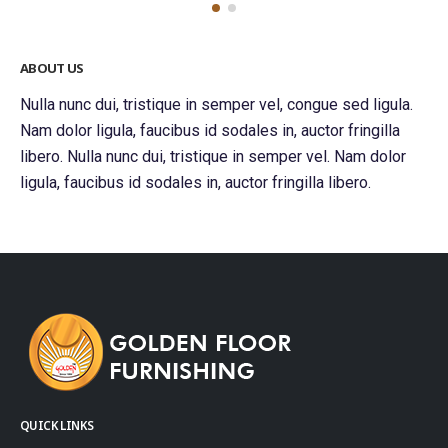
ABOUT US
Nulla nunc dui, tristique in semper vel, congue sed ligula.
Nam dolor ligula, faucibus id sodales in, auctor fringilla
libero. Nulla nunc dui, tristique in semper vel. Nam dolor
ligula, faucibus id sodales in, auctor fringilla libero.
QUICK LINKS