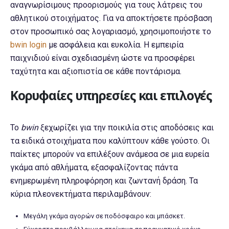
αναγνωρίσιμους προορισμούς για τους λάτρεις του
αθλητικού στοιχήματος. Για να αποκτήσετε πρόσβαση
στον προσωπικό σας λογαριασμό, χρησιμοποιήστε το
bwin login
με ασφάλεια και ευκολία. Η εμπειρία
παιχνιδιού είναι σχεδιασμένη ώστε να προσφέρει
ταχύτητα και αξιοπιστία σε κάθε ποντάρισμα.
Κορυφαίες υπηρεσίες και επιλογές
Το
bwin
ξεχωρίζει για την ποικιλία στις αποδόσεις και
τα ειδικά στοιχήματα που καλύπτουν κάθε γούστο. Οι
παίκτες μπορούν να επιλέξουν ανάμεσα σε μια ευρεία
γκάμα από αθλήματα, εξασφαλίζοντας πάντα
ενημερωμένη πληροφόρηση και ζωντανή δράση. Τα
κύρια πλεονεκτήματα περιλαμβάνουν:
Μεγάλη γκάμα αγορών σε ποδόσφαιρο και μπάσκετ.