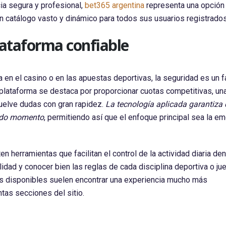
a segura y profesional,
bet365 argentina
representa una opción 
un catálogo vasto y dinámico para todos sus usuarios registrados
lataforma confiable
 Que 22WIN Casino Offre Itinérant
Καζίνο άνευ Ταυτοποιήσεως: Ο 
 yonibet France Spin to Win
Εμπεριστατωμένος Κατάλογος γ
και επιπλέον Ασφαλές Gaming
5, 2026
en el casino o en las apuestas deportivas, la seguridad es un f
July 26, 2026
plataforma se destaca por proporcionar cuotas competitivas, un
i Casino: Uw Bestemming voor
esuelve dudas con gran rapidez.
La tecnología aplicada garantiza
aardige Online Gokentertainment
¿Qué Tan Efectivo Encarna El Clien
todo momento
, permitiendo así que el enfoque principal sea la e
Afirma De UDBet _ Península Ibéri
3, 2026
Now midascasino-es.com
July 25, 2026
olo Casino: Your Entry Point to
 herramientas que facilitan el control de la actividad diaria den
um Web-based Gaming Quality
Security Department And Confirm
3, 2026
idad y conocer bien las reglas de cada disciplina deportiva o ju
Measuring Rod KatsuBet Casino _
os disponibles suelen encontrar una experiencia mucho más
Commonwealth of Australia Join
ntas secciones del sitio.
July 25, 2026