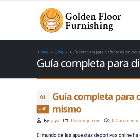
Home
»
Blog
»
Guía completa para disfrutar de bet365
Guía completa para d
Guía completa para d
01
mismo
Jun
By
vsya
Uncategorized
0 Comments
El mundo de las apuestas deportivas online ha