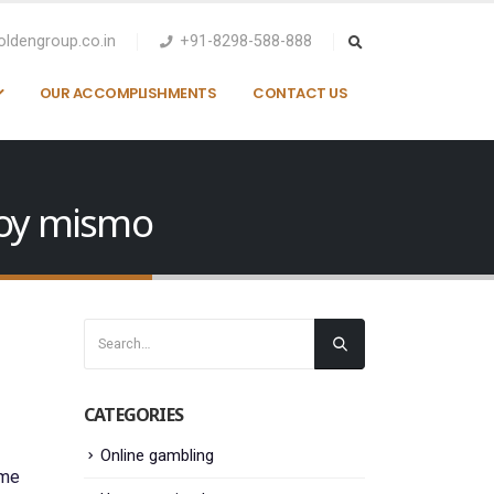
ldengroup.co.in
+91-8298-588-888
OUR ACCOMPLISHMENTS
CONTACT US
hoy mismo
CATEGORIES
Online gambling
rme