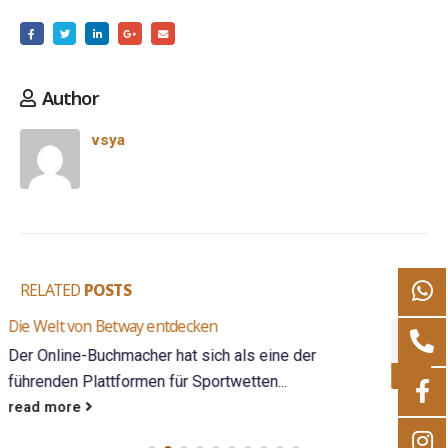
Author
vsya
RELATED
POSTS
Erfahrungen mit dem Wettangebot bei GGBet
08
GGBet hat sich als eine der führenden Plattformen
Jun
für Sportwetten und...
read more