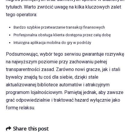
tytułach. Warto zwrócić uwagę na kilka kluczowych zalet
tego operatora:
Bardzo szybkie przetwarzanie transakcji finansowych
Profesjonalna obsługa klienta dostępna przez całą dobę
Intuicyjna aplikacja mobilna do gry w podróży
Podsumowując, wybór tego serwisu gwarantuje rozrywkę
na najwyższym poziomie przy zachowaniu pełnej
transparentności zasad. Zarówno nowi gracze, jak i stali
bywalcy znajdą tu coś dla siebie, dzięki stale
aktualizowanej bibliotece automatów i atrakcyjnym
programom lojalnościowym. Pamiętaj jednak, aby zawsze
grać odpowiedzialnie i traktować hazard wyłącznie jako
formę relaksu.
Share this post