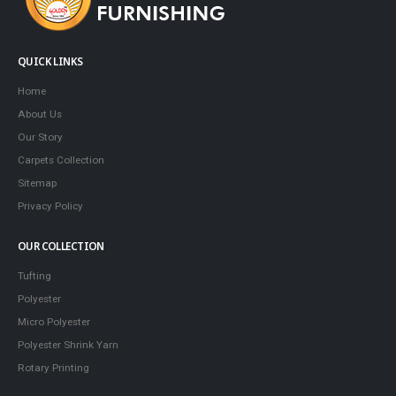
QUICK LINKS
Home
About Us
Our Story
Carpets Collection
Sitemap
Privacy Policy
OUR COLLECTION
Tufting
Polyester
Micro Polyester
Polyester Shrink Yarn
Rotary Printing
CONTACT US
Address:
G.T. Road, Village Siwah, Panipat-132103, Haryana, India