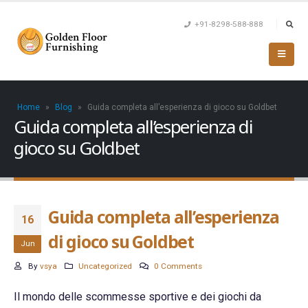
+91-8298-588-888
Home
»
Blog
»
Guida completa all’esperienza di gioco su Goldbet
Guida completa all’esperienza di
gioco su Goldbet
Guida completa all’esperienza
16
di gioco su Goldbet
Jun
By
vsya
Uncategorized
0 Comments
Il mondo delle scommesse sportive e dei giochi da