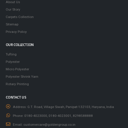
Our Story
Carpets Collection
Sitemap
Privacy Policy
OUR COLLECTION
Tufting
Polyester
Micro Polyester
Polyester Shrink Yarn
Rotary Printing
CONTACT US
Address:
G.T. Road, Village Siwah, Panipat-132103, Haryana, India
Phone:
0180-4023000, 0180-4023001, 8298588888
Email:
customercare@goldengroup.co.in