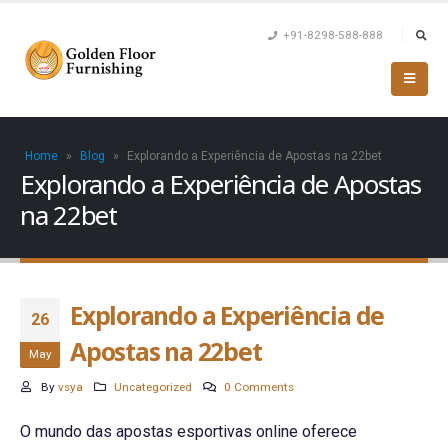
+91-8298-588-888
Home
»
Blog
»
Explorando a Experiência de Apostas na 22bet
Explorando a Experiência de Apostas
na 22bet
Explorando a Experiência de
26
Apostas na 22bet
May
By
vsya
Uncategorized
0 Comments
O mundo das apostas esportivas online oferece