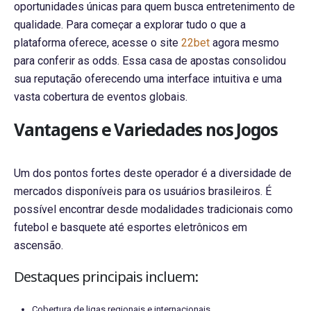
oportunidades únicas para quem busca entretenimento de
qualidade. Para começar a explorar tudo o que a
plataforma oferece, acesse o site
22bet
agora mesmo
para conferir as odds. Essa casa de apostas consolidou
sua reputação oferecendo uma interface intuitiva e uma
vasta cobertura de eventos globais.
Vantagens e Variedades nos Jogos
Um dos pontos fortes deste operador é a diversidade de
mercados disponíveis para os usuários brasileiros. É
possível encontrar desde modalidades tradicionais como
futebol e basquete até esportes eletrônicos em
ascensão.
Destaques principais incluem:
Cobertura de ligas regionais e internacionais.