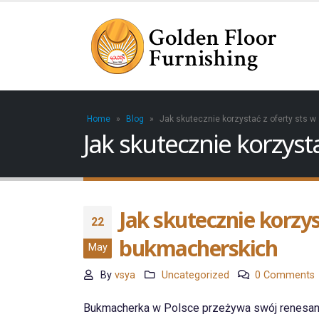
Home
»
Blog
»
Jak skutecznie korzystać z oferty sts 
Jak skutecznie korzys
Jak skutecznie korzys
22
bukmacherskich
May
By
vsya
Uncategorized
0 Comments
Bukmacherka w Polsce przeżywa swój renesan