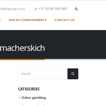
ldengroup.co.in
+91-8298-588-888
OUR ACCOMPLISHMENTS
CONTACT US
ukmacherskich
CATEGORIES
Online gambling