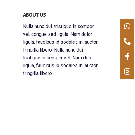
ABOUT US
Nulla nunc dui, tristique in semper
vel, congue sed ligula. Nam dolor
ligula, faucibus id sodales in, auctor
fringilla libero. Nulla nunc dui,
tristique in semper vel. Nam dolor
ligula, faucibus id sodales in, auctor
fringilla libero.