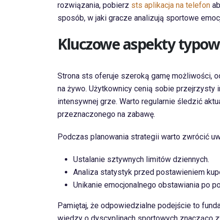
rozwiązania, pobierz
sts aplikacja na telefon
ab
sposób, w jaki gracze analizują sportowe emoc
Kluczowe aspekty typow
Καζίνο άνευ Ταυτοποιήσεως: Ο πλήρης
Est-Ce
Εμπεριστατωμένος Κατάλογος για Άμεσο
Parier
και επιπλέον Ασφαλές Gaming
July 2
Strona sts oferuje szeroką gamę możliwości,
July 26, 2026
na żywo. Użytkownicy cenią sobie przejrzysty i
Wintar
intensywnej grze. Warto regularnie śledzić akt
¿Qué Tan Efectivo Encarna El Cliente
Hoogw
przeznaczonego na zabawę.
Afirma De UDBet _ Península Ibérica Play
July 2
Now midascasino-es.com
July 25, 2026
Podczas planowania strategii warto zwrócić u
Spin P
Premi
Ustalanie sztywnych limitów dziennych.
Security Department And Confirmation
July 2
Measuring Rod KatsuBet Casino _
Analiza statystyk przed postawieniem kup
Commonwealth of Australia Join Now
Unikanie emocjonalnego obstawiania po po
July 25, 2026
Pamiętaj, że odpowiedzialne podejście to fu
wiedzy o dyscyplinach sportowych znacząco 